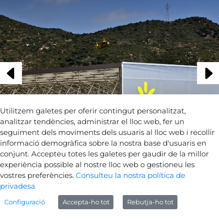
Utilitzem galetes per oferir contingut personalitzat,
analitzar tendències, administrar el lloc web, fer un
seguiment dels moviments dels usuaris al lloc web i recollir
informació demogràfica sobre la nostra base d'usuaris en
conjunt. Accepteu totes les galetes per gaudir de la millor
experiència possible al nostre lloc web o gestioneu les
Tornar a les fotografies
vostres preferències.
Consulteu la nostra política de
privadesa
Configuració
Accepta-ho tot
Rebutja-ho tot
Avís legal
Sobre Gencat
Generalitat de Catalunya