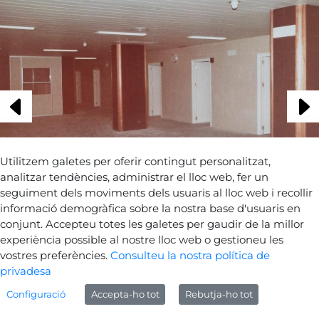
Utilitzem galetes per oferir contingut personalitzat,
analitzar tendències, administrar el lloc web, fer un
seguiment dels moviments dels usuaris al lloc web i recollir
informació demogràfica sobre la nostra base d'usuaris en
conjunt. Accepteu totes les galetes per gaudir de la millor
experiència possible al nostre lloc web o gestioneu les
Tornar a les fotografies
vostres preferències.
Consulteu la nostra política de
privadesa
Configuració
Accepta-ho tot
Rebutja-ho tot
Avís legal
Sobre Gencat
Generalitat de Catalunya