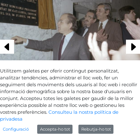
Utilitzem galetes per oferir contingut personalitzat,
analitzar tendències, administrar el lloc web, fer un
seguiment dels moviments dels usuaris al lloc web i recollir
informació demogràfica sobre la nostra base d'usuaris en
conjunt. Accepteu totes les galetes per gaudir de la millor
experiència possible al nostre lloc web o gestioneu les
Tornar a les fotografies
vostres preferències.
Consulteu la nostra política de
privadesa
Configuració
Accepta-ho tot
Rebutja-ho tot
Avís legal
Sobre Gencat
Generalitat de Catalunya