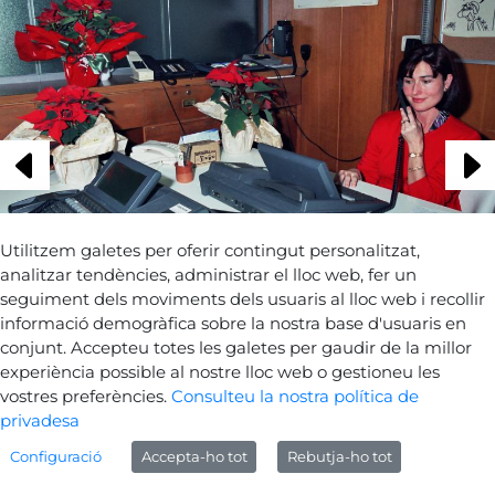
Utilitzem galetes per oferir contingut personalitzat,
analitzar tendències, administrar el lloc web, fer un
seguiment dels moviments dels usuaris al lloc web i recollir
informació demogràfica sobre la nostra base d'usuaris en
conjunt. Accepteu totes les galetes per gaudir de la millor
experiència possible al nostre lloc web o gestioneu les
Tornar a les fotografies
vostres preferències.
Consulteu la nostra política de
privadesa
Configuració
Accepta-ho tot
Rebutja-ho tot
Avís legal
Sobre Gencat
Generalitat de Catalunya