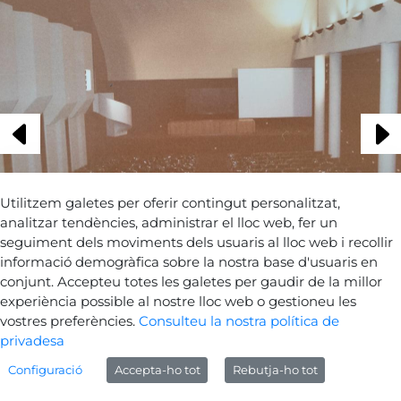
Utilitzem galetes per oferir contingut personalitzat,
analitzar tendències, administrar el lloc web, fer un
seguiment dels moviments dels usuaris al lloc web i recollir
informació demogràfica sobre la nostra base d'usuaris en
conjunt. Accepteu totes les galetes per gaudir de la millor
experiència possible al nostre lloc web o gestioneu les
Tornar a les fotografies
vostres preferències.
Consulteu la nostra política de
privadesa
Configuració
Accepta-ho tot
Rebutja-ho tot
Avís legal
Sobre Gencat
Generalitat de Catalunya