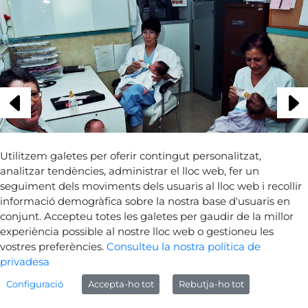
Utilitzem galetes per oferir contingut personalitzat,
analitzar tendències, administrar el lloc web, fer un
seguiment dels moviments dels usuaris al lloc web i recollir
informació demogràfica sobre la nostra base d'usuaris en
conjunt. Accepteu totes les galetes per gaudir de la millor
experiència possible al nostre lloc web o gestioneu les
Tornar a les fotografies
vostres preferències.
Consulteu la nostra política de
privadesa
Configuració
Accepta-ho tot
Rebutja-ho tot
Avís legal
Sobre Gencat
Generalitat de Catalunya